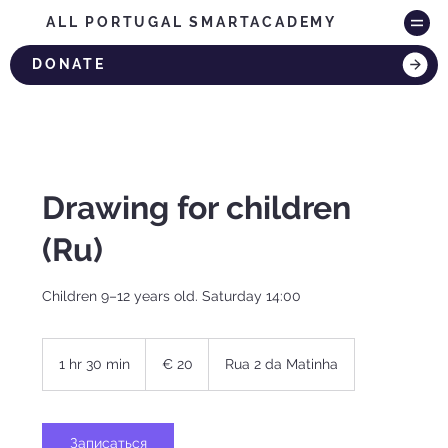
ALL PORTUGAL SMARTACADEMY
DONATE
Drawing for children
(Ru)
Сhildren 9–12 years old. Saturday 14:00
20
Euros
1 hr 30 min
1
€ 20
Rua 2 da Matinha
h
3
0
m
Записаться